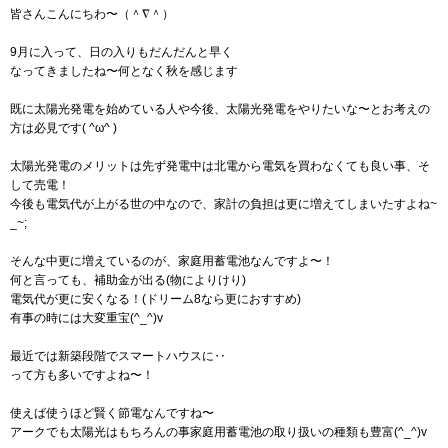
皆さんこんにちわ〜（＾∇＾）
9月に入って、日の入りもだんだんと早く
なってきましたね〜何となく秋を感じます
既に太陽光発電を始めている人や今後、太陽光発電をやりたいな〜とお考えの
方は必見です( ^ω^ )
太陽光発電のメリットは先ず発電中は北電から電気を買わなくても良い事、そ
して売電！
今後も電気代が上がる世の中なので、家計の負担は更に増えてしまいたすよね~
_~;
そんな中更に増えているのが、家庭用蓄電池なんですよ〜！
何と言っても、補助金が出る(物によりけり)
電気代が更に安くなる！(ドリーム8なら更におすすめ)
有事の時には大変重宝(^_^)v
最近では新築段階でスマートハウスに‥
って方も多いですよね〜！
使えば使うほど賢く節電なんですね〜
アークでも太陽光はもちろんの事家庭用蓄電池の取り扱いの種類も豊富(^_^)v