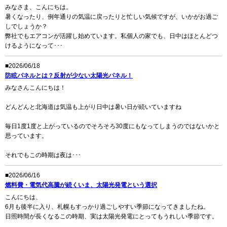
みなさま、こんにちは。
暑くなったり、例年通りの気温に戻ったりと忙しい気候ですが、いかがお過ご
しでしょうか？
弊社でもエアコンが活躍し始めています。私個人の家でも、日中はほとんどつ
けるようになって･･･
■2026/06/18
防眩パネルとは？反射が少ない太陽光パネル！
みなさんこんにちは！
どんどんと北海道は気温も上がり日中は暑い日が続いていますね
毎日1度1度と上がっているのでそろそろ30度にもなってしまうのではないかと
思っています。
それでもこの時期は夜は･･･
■2026/06/16
燃料費・電気代高騰が続くいま、太陽光発電という選択
こんにちは、
6月も後半に入り、札幌もすっかり過ごしやすい季節になってきましたね。
日照時間が長くなるこの時期、実は太陽光発電にとってもうれしい季節です。