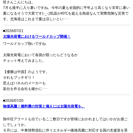
皆さんこんにちは。
7月も後半に入り暑いですね。今年の夏も全国的に平年より高くなり非常に暑い
夏になるそうで大変です(-_-;)気温が40℃を超える熱波なんて実際危険な災害で
す。北海道はこれまで夏は涼しいとい･･･
■2026/07/21
太陽光発電におけるワールドカップ開催！
ワールドカップ熱いですね
太陽光発電において各国が競ったらどうなるか
チョット考えてみました。
【優勝は中国】のようです。
それもブッチギリ！
思えばパネルのメーカーも
架台を作る会社も確かに･･･
■2026/07/20
物価高騰！燃料費の対策と備えには太陽光発電を。
熱中症アラートも出ているここ数日ですが皆様におかれましてはいかがお過ご
しでしょうか。
６月には、中東情勢混乱に伴うエネルギー価格高騰に対応する国の支援策を受