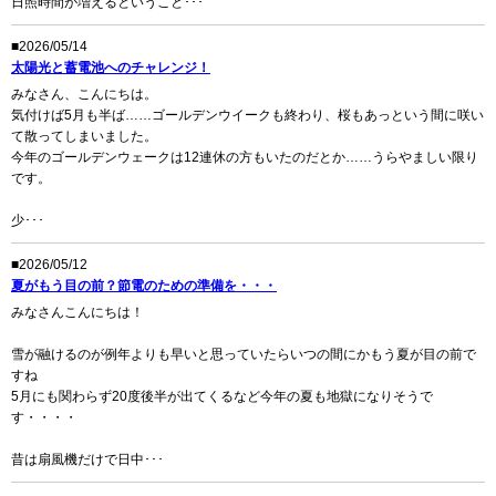
日照時間が増えるということ･･･
■2026/05/14
太陽光と蓄電池へのチャレンジ！
みなさん、こんにちは。
気付けば5月も半ば……ゴールデンウイークも終わり、桜もあっという間に咲い
て散ってしまいました。
今年のゴールデンウェークは12連休の方もいたのだとか……うらやましい限り
です。
少･･･
■2026/05/12
夏がもう目の前？節電のための準備を・・・
みなさんこんにちは！
雪が融けるのが例年よりも早いと思っていたらいつの間にかもう夏が目の前で
すね
5月にも関わらず20度後半が出てくるなど今年の夏も地獄になりそうで
す・・・・
昔は扇風機だけで日中･･･