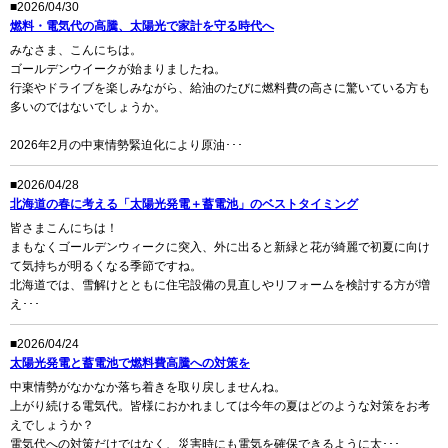
■2026/04/30
燃料・電気代の高騰、太陽光で家計を守る時代へ
みなさま、こんにちは。
ゴールデンウイークが始まりましたね。
行楽やドライブを楽しみながら、給油のたびに燃料費の高さに驚いている方も
多いのではないでしょうか。
2026年2月の中東情勢緊迫化により原油･･･
■2026/04/28
北海道の春に考える「太陽光発電＋蓄電池」のベストタイミング
皆さまこんにちは！
まもなくゴールデンウィークに突入、外に出ると新緑と花が綺麗で初夏に向け
て気持ちが明るくなる季節ですね。
北海道では、雪解けとともに住宅設備の見直しやリフォームを検討する方が増
え･･･
■2026/04/24
太陽光発電と蓄電池で燃料費高騰への対策を
中東情勢がなかなか落ち着きを取り戻しませんね。
上がり続ける電気代。皆様におかれましては今年の夏はどのような対策をお考
えでしょうか？
電気代への対策だけではなく、災害時にも電気を確保できるように太･･･