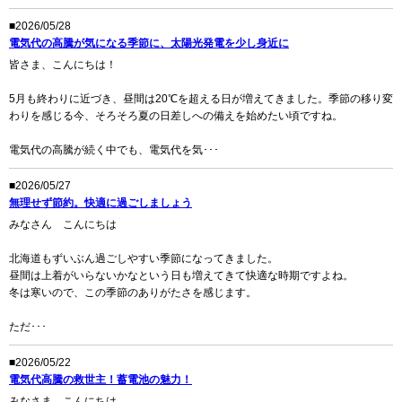
■2026/05/28
電気代の高騰が気になる季節に、太陽光発電を少し身近に
皆さま、こんにちは！
5月も終わりに近づき、昼間は20℃を超える日が増えてきました。季節の移り変
わりを感じる今、そろそろ夏の日差しへの備えを始めたい頃ですね。
電気代の高騰が続く中でも、電気代を気･･･
■2026/05/27
無理せず節約。快適に過ごしましょう
みなさん こんにちは
北海道もずいぶん過ごしやすい季節になってきました。
昼間は上着がいらないかなという日も増えてきて快適な時期ですよね。
冬は寒いので、この季節のありがたさを感じます。
ただ･･･
■2026/05/22
電気代高騰の救世主！蓄電池の魅力！
みなさま、こんにちは。