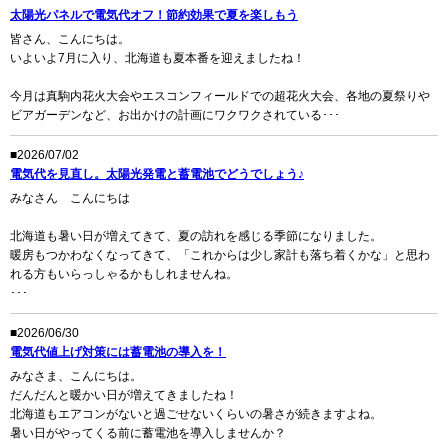
太陽光パネルで電気代オフ！節約効果で夏を楽しもう
皆さん、こんにちは。
いよいよ7月に入り、北海道も夏本番を迎えましたね！
今月は真駒内花火大会やエスコンフィールドでの超花火大会、各地の夏祭りや
ビアガーデンなど、お出かけの計画にワクワクされている･･･
■2026/07/02
電気代を見直し。太陽光発電と蓄電池でどうでしょう♪
みなさん こんにちは
北海道も暑い日が増えてきて、夏の訪れを感じる季節になりました。
暖房もつかわなくなってきて、「これからは少し家計も落ち着くかな」と思わ
れる方もいらっしゃるかもしれませんね。
･･･
■2026/06/30
電気代値上げ対策には蓄電池の導入を！
みなさま、こんにちは。
だんだんと暖かい日が増えてきましたね！
北海道もエアコンがないと過ごせないくらいの暑さが続きますよね。
暑い日がやってくる前に蓄電池を導入しませんか？