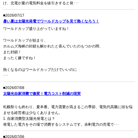
け、北電が夏の電気料金を値引きすると発･･･
■2026/07/17
暑い夏は太陽光発電でワールドカップを見て熱くなろう！
ワールドカップ盛り上がっていますね！
ワールドカップが始まり、
ホルムズ海峡の封鎖も解かれたと喜んでいたのもつかの間、
また封鎖！
まったく嫌ですね！
熱くなるのはワールドカップだけでいいのに
･･･
■2026/07/08
太陽光自家消費で激変！電力コスト削減の現実
札幌祭りも終わり、夏本番。電力需要が高まるこの季節、電気代高騰に頭を悩
ませる経営者は少なくありません。
1. 自家消費型太陽光発電とは？
発電した電力をその場で消費するシステムです。余剰電力の売電で･･･
■2026/07/06