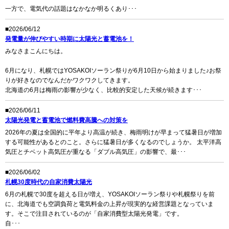
一方で、電気代の話題はなかなか明るくあり･･･
■2026/06/12
発電量が伸びやすい時期に太陽光と蓄電池を！
みなさまこんにちは。
6月になり、札幌ではYOSAKOIソーラン祭りが6月10日から始まりました♪お祭
りが好きなのでなんだかワクワクしてきます。
北海道の6月は梅雨の影響が少なく、比較的安定した天候が続きます･･･
■2026/06/11
太陽光発電と蓄電池で燃料費高騰への対策を
2026年の夏は全国的に平年より高温が続き、梅雨明けが早まって猛暑日が増加
する可能性があるとのこと。さらに猛暑日が多くなるのでしょうか。 太平洋高
気圧とチベット高気圧が重なる「ダブル高気圧」の影響で、最･･･
■2026/06/02
札幌30度時代の自家消費太陽光
6月の札幌で30度を超える日が増え、YOSAKOIソーラン祭りや札幌祭りを前
に、北海道でも空調負荷と電気料金の上昇が現実的な経営課題となっていま
す。そこで注目されているのが「自家消費型太陽光発電」です。
自･･･