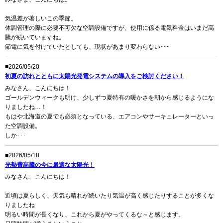
気温差が著しいこの季節。
体調管理の際に必要不可欠な空調設備ですが、使用に係る電気料金はいまだ高
騰が続いていますね。
節電に気を付けていたとしても、現状があまり変わらない･･･
■2026/05/20
初夏の訪れとともに太陽光発電システムの導入をご検討ください！
みなさん、こんにちは！
ゴールデンウィークも明け、少しずつ夏特有の暖かさを朝から感じるようにな
りましたね…！
もはや北海道の夏でも必須となっている、エアコンやサーキュレーターといっ
た空調設備。
しか･･･
■2026/05/18
光熱費高騰の今に最適な太陽光！
みなさん、こんにちは！
近頃は夏らしく、天気も晴れが続いたり気温が高く感じたりすることが多くな
りましたね
明るい時間が長くなり、これから夏がやってくるな～と感じます。