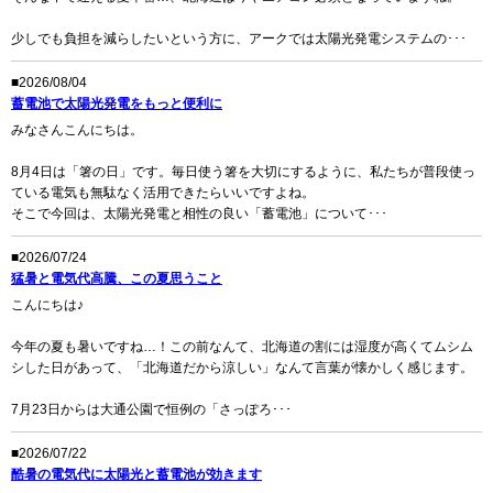
少しでも負担を減らしたいという方に、アークでは太陽光発電システムの･･･
■2026/08/04
蓄電池で太陽光発電をもっと便利に
みなさんこんにちは。
8月4日は「箸の日」です。毎日使う箸を大切にするように、私たちが普段使っ
ている電気も無駄なく活用できたらいいですよね。
そこで今回は、太陽光発電と相性の良い「蓄電池」について･･･
■2026/07/24
猛暑と電気代高騰、この夏思うこと
こんにちは♪
今年の夏も暑いですね…！この前なんて、北海道の割には湿度が高くてムシム
シした日があって、「北海道だから涼しい」なんて言葉が懐かしく感じます。
7月23日からは大通公園で恒例の「さっぽろ･･･
■2026/07/22
酷暑の電気代に太陽光と蓄電池が効きます