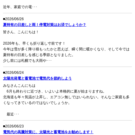
近年、家庭での電･･･
■2026/06/26
夏特有の日差しと雨！停電対策はお済でしょうか？
皆さん、こんにちは！
2026年も、早くも折り返し寸前です！
今年は雪が多く降り積もったかと思えば、瞬く間に暖かくなり、そして今では
夏特有の日差しを感じる季節となりました。
少し前には札幌でも大雨や･･･
■2026/06/24
太陽光発電と蓄電池で電気代を節約しよう
みなさんこんにちは
6月も終わりに近づき、いよいよ本格的に夏が始まりますね。
北海道も年々気温が上昇し、エアコン無しではいられない。そんなご家庭も多
くなってきているのではないでしょうか。
最近･･･
■2026/06/23
電気代の高騰対策に、太陽光と蓄電池をお勧めします！