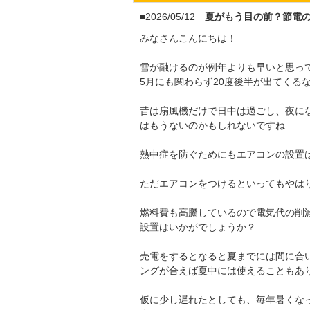
■2026/05/12
夏がもう目の前？節電
みなさんこんにちは！
雪が融けるのが例年よりも早いと思っ
5月にも関わらず20度後半が出てくる
昔は扇風機だけで日中は過ごし、夜に
はもうないのかもしれないですね
熱中症を防ぐためにもエアコンの設置
ただエアコンをつけるといってもやは
燃料費も高騰しているので電気代の削
設置はいかがでしょうか？
売電をするとなると夏までには間に合
ングが合えば夏中には使えることもあ
仮に少し遅れたとしても、毎年暑くな