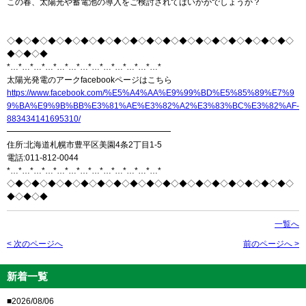
この春、太陽光や蓄電池の導入をご検討されてはいかがでしょうか？
◇◆◇◆◇◆◇◆◇◆◇◆◇◆◇◆◇◆◇◆◇◆◇◆◇◆◇◆◇◆◇◆◇◆◇
◆◇◆◇◆
*…*…*…*…*…*…*…*…*…*…*…*…*…*
太陽光発電のアークfacebookページはこちら
https://www.facebook.com/%E5%A4%AA%E9%99%BD%E5%85%89%E7%9
9%BA%E9%9B%BB%E3%81%AE%E3%82%A2%E3%83%BC%E3%82%AF-
883434141695310/
━━━━━━━━━━━━━━━━━━━━
住所:北海道札幌市豊平区美園4条2丁目1-5
電話:011-812-0044
*…*…*…*…*…*…*…*…*…*…*…*…*…*
◇◆◇◆◇◆◇◆◇◆◇◆◇◆◇◆◇◆◇◆◇◆◇◆◇◆◇◆◇◆◇◆◇◆◇
◆◇◆◇◆
一覧へ
< 次のページへ
前のページへ >
新着一覧
■2026/08/06