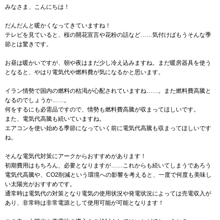
みなさま、こんにちは！
だんだんと暖かくなってきていますね！
テレビを見ていると、桜の開花宣言や花粉の話など……気付けばもうそんな季
節とは驚きです。
お昼は暖かいですが、朝や夜はまだ少し冷え込みますね。まだ暖房器具を使う
となると、やはり電気代や燃料費が気になるかと思います。
イラン情勢で国内の燃料の枯渇が心配されていますね……。また燃料費高騰と
なるのでしょうか……。
何をするにも必需品ですので、情勢も燃料費高騰が収まってほしいです。
また、電気代高騰も続いていますね。
エアコンを使い始める季節になっていく前に電気代高騰も収まってほしいです
ね。
そんな電気代対策にアークからおすすめがあります！
初期費用はもちろん、必要となりますが……これからも続いてしまうであろう
電気代高騰や、CO2削減という環境への影響を考えると、一度で何度も美味し
い太陽光がおすすめです。
通常時は電気代の対策となり電気の使用状況や発電状況によっては売電収入が
あり、非常時は非常電源として使用可能が可能となります！