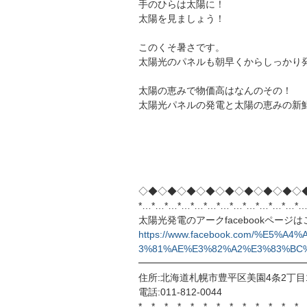
手のひらは太陽に！
太陽を見ましょう！
このくそ暑さです。
太陽光のパネルも朝早くからしっかり
太陽の恵みで物価高はなんのその！
太陽光パネルの発電と太陽の恵みの新
◇◆◇◆◇◆◇◆◇◆◇◆◇◆◇◆◇
*…*…*…*…*…*…*…*…*…*…*…*…*…
太陽光発電のアークfacebookページ
https://www.facebook.com/%E5
3%81%AE%E3%82%A2%E3%83%BC%E
━━━━━━━━━━━━━━━━━
住所:北海道札幌市豊平区美園4条2丁目1
電話:011-812-0044
*…*…*…*…*…*…*…*…*…*…*…*…*…