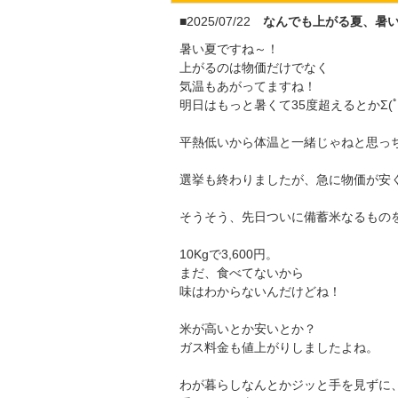
■2025/07/22
なんでも上がる夏、暑
暑い夏ですね～！
上がるのは物価だけでなく
気温もあがってますね！
明日はもっと暑くて35度超えるとかΣ(ﾟД
平熱低いから体温と一緒じゃねと思っ
選挙も終わりましたが、急に物価が安
そうそう、先日ついに備蓄米なるもの
10Kgで3,600円。
まだ、食べてないから
味はわからないんだけどね！
米が高いとか安いとか？
ガス料金も値上がりしましたよね。
わが暮らしなんとかジッと手を見ずに