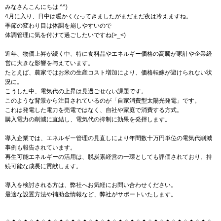
みなさんこんにちは ^^)
4月に入り、日中は暖かくなってきましたがまだまだ夜は冷えますね。
季節の変わり目は体調を崩しやすいので
体調管理に気を付けて過ごしたいですね(>_<)
近年、物価上昇が続く中、特に食料品やエネルギー価格の高騰が家計や企業経
営に大きな影響を与えています。
たとえば、農家ではお米の生産コスト増加により、価格転嫁が避けられない状
況に。
こうした中、電気代の上昇は見過ごせない課題です。
このような背景から注目されているのが「自家消費型太陽光発電」です。
これは発電した電力を売電ではなく、自社や家庭で消費する方式。
購入電力の削減に直結し、電気代の抑制に効果を発揮します。
導入企業では、エネルギー管理の見直しにより年間数十万円単位の電気代削減
事例も報告されています。
再生可能エネルギーの活用は、脱炭素経営の一環としても評価されており、持
続可能な成長に貢献します。
導入を検討される方は、弊社へお気軽にお問い合わせください。
最適な設置方法や補助金情報など、弊社がサポートいたします。