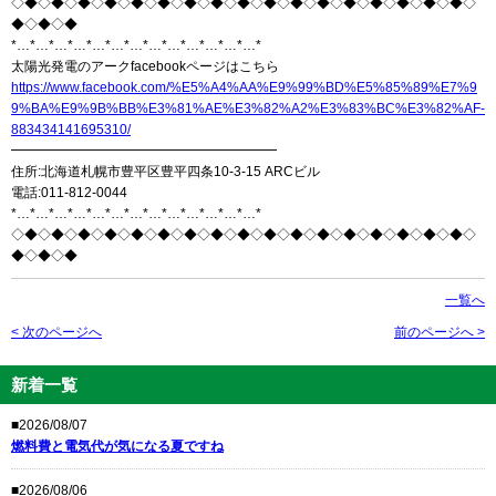
◇◆◇◆◇◆◇◆◇◆◇◆◇◆◇◆◇◆◇◆◇◆◇◆◇◆◇◆◇◆◇◆◇◆◇
◆◇◆◇◆
*…*…*…*…*…*…*…*…*…*…*…*…*…*
太陽光発電のアークfacebookページはこちら
https://www.facebook.com/%E5%A4%AA%E9%99%BD%E5%85%89%E7%9
9%BA%E9%9B%BB%E3%81%AE%E3%82%A2%E3%83%BC%E3%82%AF-
883434141695310/
━━━━━━━━━━━━━━━━━━━━
住所:北海道札幌市豊平区豊平四条10-3-15 ARCビル
電話:011-812-0044
*…*…*…*…*…*…*…*…*…*…*…*…*…*
◇◆◇◆◇◆◇◆◇◆◇◆◇◆◇◆◇◆◇◆◇◆◇◆◇◆◇◆◇◆◇◆◇◆◇
◆◇◆◇◆
一覧へ
< 次のページへ
前のページへ >
新着一覧
■2026/08/07
燃料費と電気代が気になる夏ですね
■2026/08/06