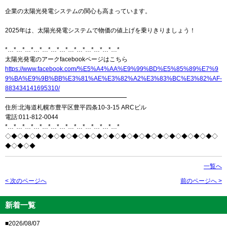
企業の太陽光発電システムの関心も高まっています。
2025年は、太陽光発電システムで物価の値上げを乗りきりましょう！
*…*…*…*…*…*…*…*…*…*…*…*…*…*
太陽光発電のアークfacebookページはこちら
https://www.facebook.com/%E5%A4%AA%E9%99%BD%E5%85%89%E7%9
9%BA%E9%9B%BB%E3%81%AE%E3%82%A2%E3%83%BC%E3%82%AF-
883434141695310/
━━━━━━━━━━━━━━━━━━━━
住所:北海道札幌市豊平区豊平四条10-3-15 ARCビル
電話:011-812-0044
*…*…*…*…*…*…*…*…*…*…*…*…*…*
◇◆◇◆◇◆◇◆◇◆◇◆◇◆◇◆◇◆◇◆◇◆◇◆◇◆◇◆◇◆◇◆◇◆◇
◆◇◆◇◆
一覧へ
< 次のページへ
前のページへ >
新着一覧
■2026/08/07