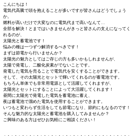
こんにちは！
電気代高騰で頭を抱えることが多いですが皆さんはどうでしょう
か。
燃料が高いだけで大変なのに電気代まで高いなんて…
全部を解決！とまではいきませんがきっと皆さんの支えになってく
れるのが、
太陽光と蓄電池です！
悩みの種は一つずつ解消するべきです！
まずは節電から行いませんか？
太陽光の魅力としてはご存じの方も多いかもしれませんが、
太陽で発電し、二酸化炭素がでないことです。
発電した電気を売ることで電気代を安くすることができます。
そして、その太陽光とセットで輝いてくれるのが蓄電池です。
もちろん単体でも非常用電源として活躍してくれますが、
太陽光とセットにすることによって大活躍してくれます！
昼間に太陽光で発電した電気を蓄電池に蓄え、
夜は蓄電池で溜めた電気を使用することができます。
いつもと変わらず生活をしても節電になり、節約にもなるのです！
そんな魅力的な太陽光と蓄電池を購入してみませんか？
ご興味のある方はぜひお気軽にご相談ください！