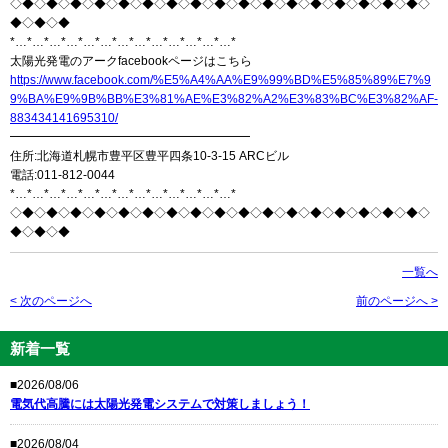
◇◆◇◆◇◆◇◆◇◆◇◆◇◆◇◆◇◆◇◆◇◆◇◆◇◆◇◆◇◆◇◆◇◆◇
◆◇◆◇◆
*…*…*…*…*…*…*…*…*…*…*…*…*…*
太陽光発電のアークfacebookページはこちら
https://www.facebook.com/%E5%A4%AA%E9%99%BD%E5%85%89%E7%9
9%BA%E9%9B%BB%E3%81%AE%E3%82%A2%E3%83%BC%E3%82%AF-
883434141695310/
━━━━━━━━━━━━━━━━━━━━
住所:北海道札幌市豊平区豊平四条10-3-15 ARCビル
電話:011-812-0044
*…*…*…*…*…*…*…*…*…*…*…*…*…*
◇◆◇◆◇◆◇◆◇◆◇◆◇◆◇◆◇◆◇◆◇◆◇◆◇◆◇◆◇◆◇◆◇◆◇
◆◇◆◇◆
一覧へ
< 次のページへ
前のページへ >
新着一覧
■2026/08/06
電気代高騰には太陽光発電システムで対策しましょう！
■2026/08/04