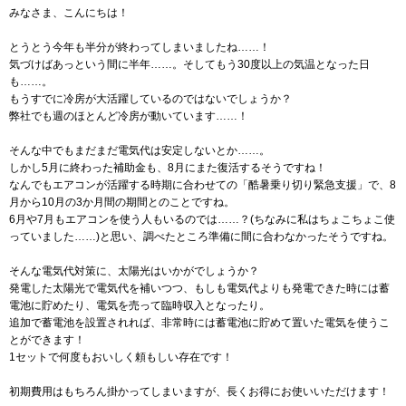
みなさま、こんにちは！
とうとう今年も半分が終わってしまいましたね……！
気づけばあっという間に半年……。そしてもう30度以上の気温となった日
も……。
もうすでに冷房が大活躍しているのではないでしょうか？
弊社でも週のほとんど冷房が動いています……！
そんな中でもまだまだ電気代は安定しないとか……。
しかし5月に終わった補助金も、8月にまた復活するそうですね！
なんでもエアコンが活躍する時期に合わせての「酷暑乗り切り緊急支援」で、8
月から10月の3か月間の期間とのことですね。
6月や7月もエアコンを使う人もいるのでは……？(ちなみに私はちょこちょこ使
っていました……)と思い、調べたところ準備に間に合わなかったそうですね。
そんな電気代対策に、太陽光はいかがでしょうか？
発電した太陽光で電気代を補いつつ、もしも電気代よりも発電できた時には蓄
電池に貯めたり、電気を売って臨時収入となったり。
追加で蓄電池を設置されれば、非常時には蓄電池に貯めて置いた電気を使うこ
とができます！
1セットで何度もおいしく頼もしい存在です！
初期費用はもちろん掛かってしまいますが、長くお得にお使いいただけます！