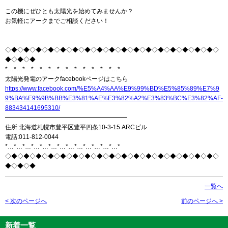
この機にぜひとも太陽光を始めてみませんか？
お気軽にアークまでご相談ください！
◇◆◇◆◇◆◇◆◇◆◇◆◇◆◇◆◇◆◇◆◇◆◇◆◇◆◇◆◇◆◇◆◇◆◇
◆◇◆◇◆
*…*…*…*…*…*…*…*…*…*…*…*…*…*
太陽光発電のアークfacebookページはこちら
https://www.facebook.com/%E5%A4%AA%E9%99%BD%E5%85%89%E7%9
9%BA%E9%9B%BB%E3%81%AE%E3%82%A2%E3%83%BC%E3%82%AF-
883434141695310/
━━━━━━━━━━━━━━━━━━━━
住所:北海道札幌市豊平区豊平四条10-3-15 ARCビル
電話:011-812-0044
*…*…*…*…*…*…*…*…*…*…*…*…*…*
◇◆◇◆◇◆◇◆◇◆◇◆◇◆◇◆◇◆◇◆◇◆◇◆◇◆◇◆◇◆◇◆◇◆◇
◆◇◆◇◆
一覧へ
< 次のページへ
前のページへ >
新着一覧