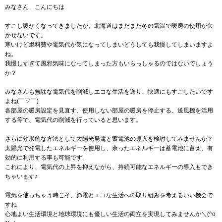
みなさん こんにちは
すこし暖かくなってきましたが、北海道はまだまだ冬の気温で暖房の使用が欠
かせないです。
寒いけど燃料費や電気代が気になってしまいどうしても我慢してしまいますよ
ね。
我慢しすぎて風邪気味になってしまった方もいらっしゃるのではないでしょう
か？
みなさんも無駄な電気代を削減しエコな生活を送り、快適にもすごしたいです
よね(￣▽￣)
各部屋の暖房設定を見直す、使用しない部屋の暖房を停止する、送風機を活用
する等で、電気代の削減を行っていると思います。
さらに効果的な方法として太陽光発電と蓄電池の導入を検討してみませんか？
太陽光で発電したエネルギーを使用し、余ったエネルギーは蓄電池に蓄え、有
効的に利用する事も可能です。
これにより、電気代の上昇を抑えながら、持続可能なエネルギーの導入もでき
ちゃいます♪
電気を使っちゃう時こそ、節電とエコな生活への取り組みを考えるいい機会で
すね
心地よい生活環境と地球環境にも優しい生活の両立を実現してみませんか＼(^o