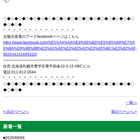
^)／
◇◆◇◆◇◆◇◆◇◆◇◆◇◆◇◆◇◆◇◆◇◆◇◆◇◆◇◆◇◆◇◆◇◆◇
◆◇◆◇◆
*…*…*…*…*…*…*…*…*…*…*…*…*…*
太陽光発電のアークfacebookページはこちら
https://www.facebook.com/%E5%A4%AA%E9%99%BD%E5%85%89%E7%9
9%BA%E9%9B%BB%E3%81%AE%E3%82%A2%E3%83%BC%E3%82%AF-
883434141695310/
━━━━━━━━━━━━━━━━━━━━
住所:北海道札幌市豊平区豊平四条10-3-15 ARCビル
電話:011-812-0044
*…*…*…*…*…*…*…*…*…*…*…*…*…*
◇◆◇◆◇◆◇◆◇◆◇◆◇◆◇◆◇◆◇◆◇◆◇◆◇◆◇◆◇◆◇◆◇◆◇
◆◇◆◇◆
一覧へ
< 次のページへ
前のページへ >
新着一覧
■2026/08/06