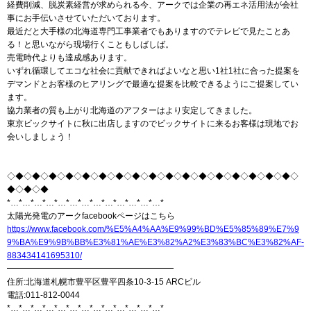
経費削減、脱炭素経営が求められる今、アークでは企業の再エネ活用法が会社
事にお手伝いさせていただいております。
最近だと大手様の北海道専門工事業者でもありますのでテレビで見たことあ
る！と思いながら現場行くこともしばしば。
売電時代よりも達成感あります。
いずれ循環してエコな社会に貢献できればよいなと思い1社1社に合った提案を
デマンドとお客様のヒアリングで最適な提案を比較できるようにご提案してい
ます。
協力業者の質も上がり北海道のアフターはより安定してきました。
東京ビックサイトに秋に出店しますのでビックサイトに来るお客様は現地でお
会いしましょう！
◇◆◇◆◇◆◇◆◇◆◇◆◇◆◇◆◇◆◇◆◇◆◇◆◇◆◇◆◇◆◇◆◇◆◇
◆◇◆◇◆
*…*…*…*…*…*…*…*…*…*…*…*…*…*
太陽光発電のアークfacebookページはこちら
https://www.facebook.com/%E5%A4%AA%E9%99%BD%E5%85%89%E7%9
9%BA%E9%9B%BB%E3%81%AE%E3%82%A2%E3%83%BC%E3%82%AF-
883434141695310/
━━━━━━━━━━━━━━━━━━━━
住所:北海道札幌市豊平区豊平四条10-3-15 ARCビル
電話:011-812-0044
*…*…*…*…*…*…*…*…*…*…*…*…*…*