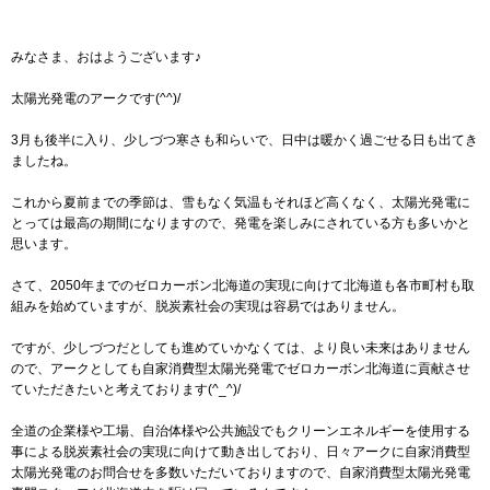
みなさま、おはようございます♪
太陽光発電のアークです(^^)/
3月も後半に入り、少しづつ寒さも和らいで、日中は暖かく過ごせる日も出てき
ましたね。
これから夏前までの季節は、雪もなく気温もそれほど高くなく、太陽光発電に
とっては最高の期間になりますので、発電を楽しみにされている方も多いかと
思います。
さて、2050年までのゼロカーボン北海道の実現に向けて北海道も各市町村も取
組みを始めていますが、脱炭素社会の実現は容易ではありません。
ですが、少しづつだとしても進めていかなくては、より良い未来はありません
ので、アークとしても自家消費型太陽光発電でゼロカーボン北海道に貢献させ
ていただきたいと考えております(^_^)/
全道の企業様や工場、自治体様や公共施設でもクリーンエネルギーを使用する
事による脱炭素社会の実現に向けて動き出しており、日々アークに自家消費型
太陽光発電のお問合せを多数いただいておりますので、自家消費型太陽光発電