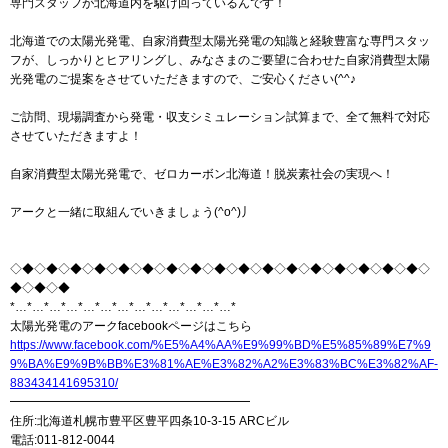
専門スタッフが北海道内を駆け回っているんです！
北海道での太陽光発電、自家消費型太陽光発電の知識と経験豊富な専門スタッ
フが、しっかりとヒアリングし、みなさまのご要望に合わせた自家消費型太陽
光発電のご提案をさせていただきますので、ご安心ください(^^♪
ご訪問、現場調査から発電・収支シミュレーション試算まで、全て無料で対応
させていただきますよ！
自家消費型太陽光発電で、ゼロカーボン北海道！脱炭素社会の実現へ！
アークと一緒に取組んでいきましょう(^o^)丿
◇◆◇◆◇◆◇◆◇◆◇◆◇◆◇◆◇◆◇◆◇◆◇◆◇◆◇◆◇◆◇◆◇◆◇
◆◇◆◇◆
*…*…*…*…*…*…*…*…*…*…*…*…*…*
太陽光発電のアークfacebookページはこちら
https://www.facebook.com/%E5%A4%AA%E9%99%BD%E5%85%89%E7%9
9%BA%E9%9B%BB%E3%81%AE%E3%82%A2%E3%83%BC%E3%82%AF-
883434141695310/
━━━━━━━━━━━━━━━━━━━━
住所:北海道札幌市豊平区豊平四条10-3-15 ARCビル
電話:011-812-0044