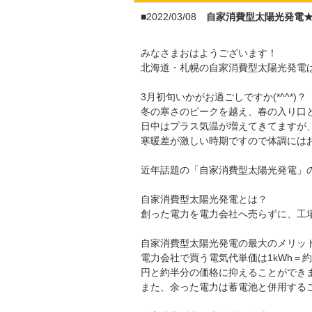
■2022/03/08
自家消費型太陽光発電
みなさまおはようございます！
北海道・札幌の自家消費型太陽光発電はア
3月初旬いかがお過ごしですか(*^^*)？
冬の寒さのピークを越え、春の入り口
日中はプラス気温が増えてきてますが
寒暖差が激しい時期ですので体調にはお気
近年話題の「自家消費型太陽光発電」
自家消費型太陽光発電とは？
創った電力を電力会社へ売らずに、工
自家消費型太陽光発電の最大のメリッ
電力会社で買う電気代単価は1kWh＝約
円と約半分の価格に抑えることができ
また、余った電力は蓄電池と併用する