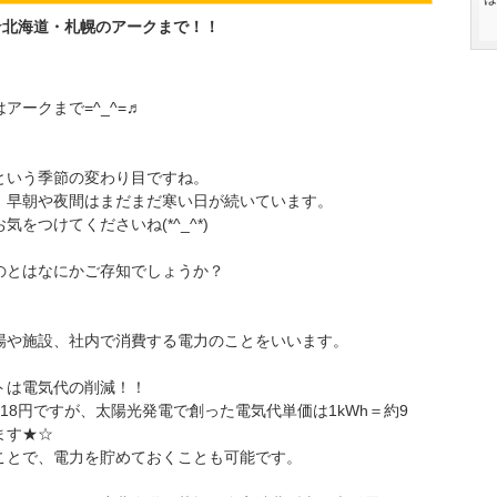
★北海道・札幌のアークまで！！
ークまで=^_^=♬
という季節の変わり目ですね。
、早朝や夜間はまだまだ寒い日が続いています。
をつけてくださいね(*^_^*)
のとはなにかご存知でしょうか？
場や施設、社内で消費する電力のことをいいます。
トは電気代の削減！！
18円ですが、太陽光発電で創った電気代単価は1kWh＝約9
ます★☆
ことで、電力を貯めておくことも可能です。