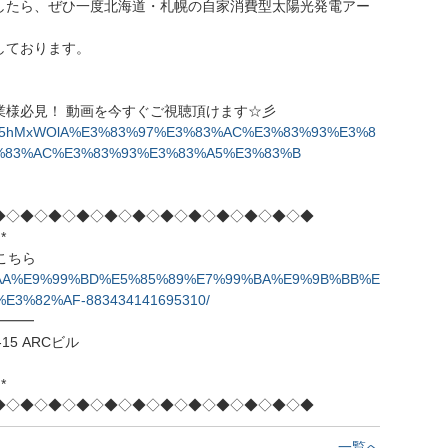
したら、ぜひ一度北海道・札幌の自家消費型太陽光発電アー
しております。
業様必見！ 動画を今すぐご視聴頂けます☆彡
?v=RlT5hMxWOlA%E3%83%97%E3%83%AC%E3%83%93%E3%8
%83%AC%E3%83%93%E3%83%A5%E3%83%B
◆◇◆◇◆◇◆◇◆◇◆◇◆◇◆◇◆◇◆◇◆◇◆
*
はこちら
%A4%AA%E9%99%BD%E5%85%89%E7%99%BA%E9%9B%BB%E
3%82%AF-883434141695310/
━━━
15 ARCビル
*
◆◇◆◇◆◇◆◇◆◇◆◇◆◇◆◇◆◇◆◇◆◇◆
一覧へ