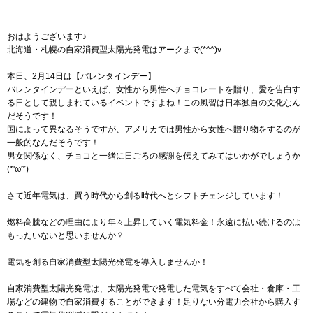
おはようございます♪
北海道・札幌の自家消費型太陽光発電はアークまで(*^^)v
本日、2月14日は【バレンタインデー】
バレンタインデーといえば、女性から男性へチョコレートを贈り、愛を告白す
る日として親しまれているイベントですよね！この風習は日本独自の文化なん
だそうです！
国によって異なるそうですが、アメリカでは男性から女性へ贈り物をするのが
一般的なんだそうです！
男女関係なく、チョコと一緒に日ごろの感謝を伝えてみてはいかがでしょうか
(*'ω'*)
さて近年電気は、買う時代から創る時代へとシフトチェンジしています！
燃料高騰などの理由により年々上昇していく電気料金！永遠に払い続けるのは
もったいないと思いませんか？
電気を創る自家消費型太陽光発電を導入しませんか！
自家消費型太陽光発電は、太陽光発電で発電した電気をすべて会社・倉庫・工
場などの建物で自家消費することができます！足りない分電力会社から購入す