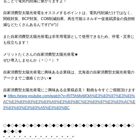
ることで電気代削減に繋がりますよ！
自家消費型太陽光発電をオススメするポイントは、電気代削減だけではなく、
関税対策、BCP対策、CO8削減効果、再生可能エネルギー促進賦課金の負担軽
減などたくさんあるんです(^o^)丿
また自家消費型太陽光発電は非常用電源として使用できるため、停電・災害じ
も役立ちます！
メリットたくさんの自家消費型太陽光発電★
ぜひ導入しませんか（＾◇＾）？
自家消費型太陽光発電に興味ある企業様は、北海道の自家消費型太陽光発電の
アークまでご連絡ください★
自家消費型太陽光発電にご興味ある企業様必見！ 動画を今すぐご視聴頂けます
★
https://www.youtube.com/watch?v=RlT5hMxWOlA%E3%83%97%E3%83%
AC%E3%83%93%E3%83%A5%E3%83%BC%E3%83%97%E3%83%AC%E
3%83%93%E3%83%A5%E3%83%BC
◇◆◇◆◇◆◇◆◇◆◇◆◇◆◇◆◇◆◇◆◇◆◇◆◇◆◇◆◇◆◇◆◇◆◇
◆◇◆◇◆
*…*…*…*…*…*…*…*…*…*…*…*…*…*