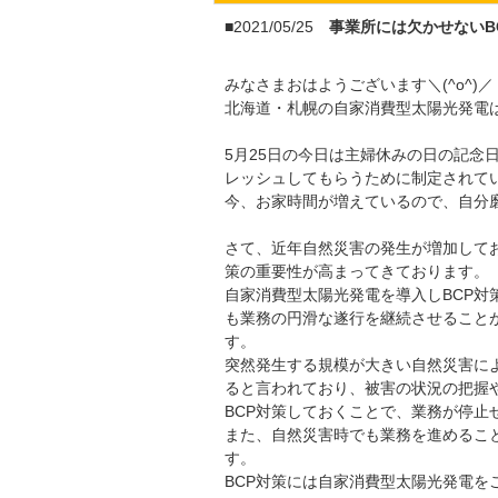
■2021/05/25
事業所には欠かせないB
みなさまおはようございます＼(^o^)／
北海道・札幌の自家消費型太陽光発電
5月25日の今日は主婦休みの日の記念
レッシュしてもらうために制定されて
今、お家時間が増えているので、自分
さて、近年自然災害の発生が増加して
策の重要性が高まってきております。
自家消費型太陽光発電を導入しBCP
も業務の円滑な遂行を継続させること
す。
突然発生する規模が大きい自然災害に
ると言われており、被害の状況の把握
BCP対策しておくことで、業務が停止
また、自然災害時でも業務を進めるこ
す。
BCP対策には自家消費型太陽光発電を