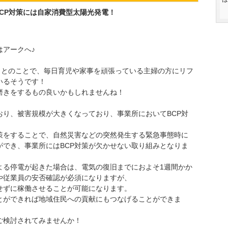
CP対策には自家消費型太陽光発電！
はアークへ♪
日とのことで、毎日育児や家事を頑張っている主婦の方にリフ
いるそうです！
磨きをするもの良いかもしれませんね！
おり、被害規模が大きくなっており、事業所においてBCP対
対策をすることで、自然災害などの突然発生する緊急事態時に
ができ、事業所にはBCP対策が欠かせない取り組みとなりま
よる停電が起きた場合は、電気の復旧までにおよそ1週間かか
や従業員の安否確認が必須になりますが、
せずに稼働させることが可能になります。
とができれば地域住民への貢献にもつなげることができま
ご検討されてみませんか！