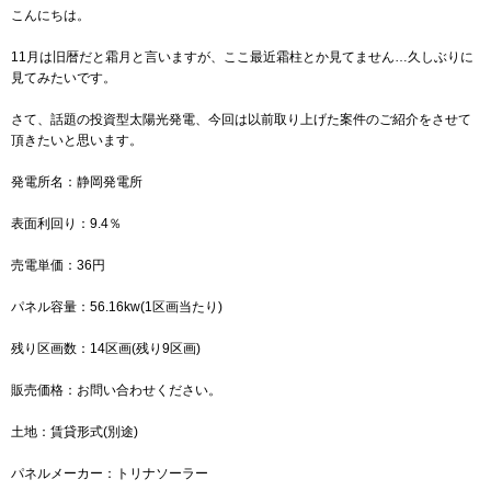
こんにちは。
11月は旧暦だと霜月と言いますが、ここ最近霜柱とか見てません…久しぶりに
見てみたいです。
さて、話題の投資型太陽光発電、今回は以前取り上げた案件のご紹介をさせて
頂きたいと思います。
発電所名：静岡発電所
表面利回り：9.4％
売電単価：36円
パネル容量：56.16kw(1区画当たり)
残り区画数：14区画(残り9区画)
販売価格：お問い合わせください。
土地：賃貸形式(別途)
パネルメーカー：トリナソーラー