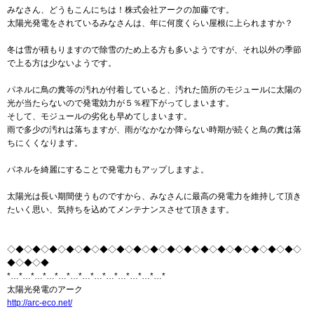
みなさん、どうもこんにちは！株式会社アークの加藤です。
太陽光発電をされているみなさんは、年に何度くらい屋根に上られますか？
冬は雪が積もりますので除雪のため上る方も多いようですが、それ以外の季節
で上る方は少ないようです。
パネルに鳥の糞等の汚れが付着していると、汚れた箇所のモジュールに太陽の
光が当たらないので発電効力が５％程下がってしまいます。
そして、モジュールの劣化も早めてしまいます。
雨で多少の汚れは落ちますが、雨がなかなか降らない時期が続くと鳥の糞は落
ちにくくなります。
パネルを綺麗にすることで発電力もアップしますよ。
太陽光は長い期間使うものですから、みなさんに最高の発電力を維持して頂き
たいく思い、気持ちを込めてメンテナンスさせて頂きます。
◇◆◇◆◇◆◇◆◇◆◇◆◇◆◇◆◇◆◇◆◇◆◇◆◇◆◇◆◇◆◇◆◇◆◇
◆◇◆◇◆
*…*…*…*…*…*…*…*…*…*…*…*…*…*
太陽光発電のアーク
http://arc-eco.net/