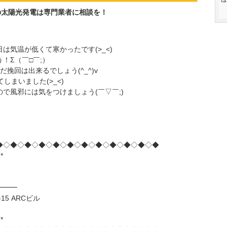
の太陽光発電は専門業者に相談を！
は気温が低くて寒かったです(>_<)
！Σ（￣□￣;）
挽回は出来るでしょう(^_^)v
しまいました(>_<)
で風邪には気をつけましょう(￣▽￣;)
◆◇◆◇◆◇◆◇◆◇◆◇◆◇◆◇◆◇◆◇◆◇◆
*
━━━
15 ARCビル
*