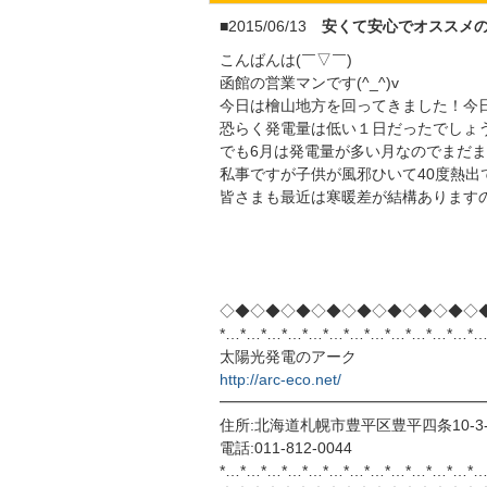
■2015/06/13
安くて安心でオススメ
こんばんは(￣▽￣)ゞ
函館の営業マンです(^_^)v
今日は檜山地方を回ってきました！今日
恐らく発電量は低い１日だったでしょう
でも6月は発電量が多い月なのでまだまだ
私事ですが子供が風邪ひいて40度熱出て
皆さまも最近は寒暖差が結構ありますの
◇◆◇◆◇◆◇◆◇◆◇◆◇◆◇◆◇
*…*…*…*…*…*…*…*…*…*…*…*…*…
太陽光発電のアーク
http://arc-eco.net/
━━━━━━━━━━━━━━━━━
住所:北海道札幌市豊平区豊平四条10-3-
電話:011-812-0044
*…*…*…*…*…*…*…*…*…*…*…*…*…