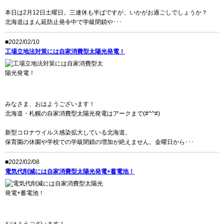
本日は2月12日土曜日。三連休も半ばですが、いかがお過ごしでしょうか？
北海道はまん延防止発令中で学級閉鎖や･･･
■2022/02/10
工場立地法対策には自家消費型太陽光発電！
みなさま、おはようございます！
北海道・札幌の自家消費型太陽光発電はアークまで(#^^#)
新型コロナウイルス感染拡大している北海道。
保育園の休園や学校での学級閉鎖の増加が絶えません。金曜日から･･･
■2022/02/08
電気代削減には自家消費型太陽光発電+蓄電池！
おはようございます！