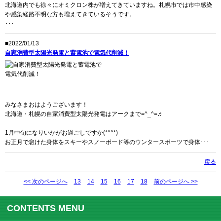
北海道内でも徐々にオミクロン株が増えてきていますね。札幌市では市中感染
や感染経路不明な方も増えてきているそうです。
･･･
■2022/01/13
自家消費型太陽光発電と蓄電池で電気代削減！
みなさまおはようございます！
北海道・札幌の自家消費型太陽光発電はアークまで=^_^=♬
1月中旬になりいかがお過ごしですか(*^^*)
お正月で怠けた身体をスキーやスノーボード等のウンタースポーツで身体･･･
戻る
<< 次のページへ
13
14
15
16
17
18
前のページへ >>
CONTENTS MENU