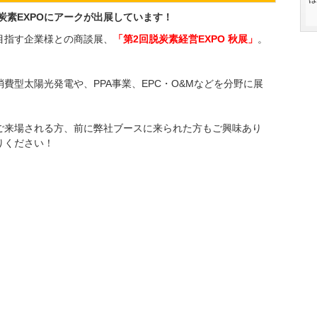
炭素EXPOにアークが出展しています！
目指す企業様との商談展、
「第2回脱炭素経営EXPO 秋展」
。
費型太陽光発電や、PPA事業、EPC・O&Mなどを分野に展
ご来場される方、前に弊社ブースに来られた方もご興味あり
りください！