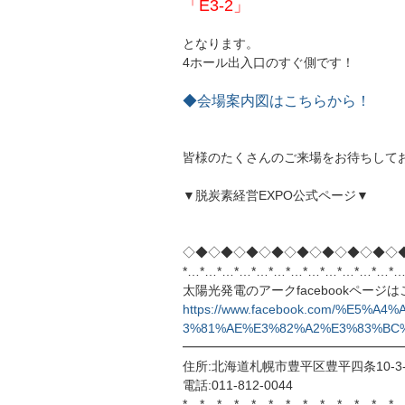
「E3-2」
となります。
4ホール出入口のすぐ側です！
◆会場案内図はこちらから！
皆様のたくさんのご来場をお待ちして
▼脱炭素経営EXPO公式ページ▼
◇◆◇◆◇◆◇◆◇◆◇◆◇◆◇◆◇
*…*…*…*…*…*…*…*…*…*…*…*…*…
太陽光発電のアークfacebookページ
https://www.facebook.com/%E5
3%81%AE%E3%82%A2%E3%83%BC%E
━━━━━━━━━━━━━━━━━
住所:北海道札幌市豊平区豊平四条10-3-
電話:011-812-0044
*…*…*…*…*…*…*…*…*…*…*…*…*…