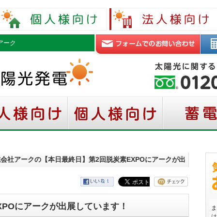
アーク
式会社アークの【本日最終日】第2回脱炭素EXPOにアークが出
XPOにアークが出展しています！
ま
は