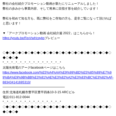
弊社の会社紹介プロモーション動画が新たにリニューアルしました！
弊社の歩みから事業内容、そして将来に目指す形を紹介しています！
弊社を初めて知る方も、既に弊社をご存知の方も、是非ご覧になって頂ければ
と思います！
▼「アークプロモーション動画 会社紹介篇 2022」はこちらから！
https://youtu.be/FevVwHcqyks
プレビュー
◇◆◇◆◇◆◇◆◇◆◇◆◇◆◇◆◇◆◇◆◇◆◇◆◇◆◇◆◇◆◇◆◇◆◇
◆◇◆◇◆
*…*…*…*…*…*…*…*…*…*…*…*…*…*
太陽光発電のアークfacebookページはこちら
https://www.facebook.com/%E5%A4%AA%E9%99%BD%E5%85%89%E7%9
9%BA%E9%9B%BB%E3%81%AE%E3%82%A2%E3%83%BC%E3%82%AF-
883434141695310/
━━━━━━━━━━━━━━━━━━━━
住所:北海道札幌市豊平区豊平四条10-3-15 ARCビル
電話:011-812-0044
*…*…*…*…*…*…*…*…*…*…*…*…*…*
◇◆◇◆◇◆◇◆◇◆◇◆◇◆◇◆◇◆◇◆◇◆◇◆◇◆◇◆◇◆◇◆◇◆◇
◆◇◆◇◆